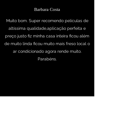
Barbara Costa
Muito bom. Super recomendo películas de
altíssima qualidade,aplicação perfeita e
preço justo fiz minha casa inteira ficou além
de muito linda ficou muito mais freso local o
ar condicionado agora rende muito.
Parabéns.
Lucas Reinert
Profissional Dedicado e Atencioso. Trabalha
com os melhores produtos do mercado. A